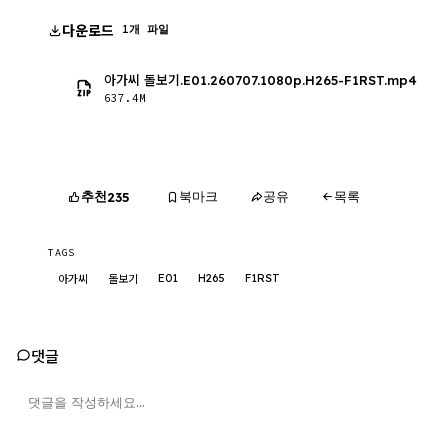
다운로드
1개 파일
아가씨 돌보기.E01.260707.1080p.H265-F1RST.mp4
637.4M
추천
북마크
공유
목록
235
TAGS
E01
H265
F1RST
아가씨
돌보기
댓글