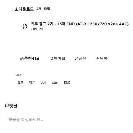
다운로드
1개 파일
유루 캠프 2기 - 13화 END (AT-X 1280x720 x264 AAC)
289.2M
추천
북마크
공유
목록
486
TAGS
END
유루
캠프
2기
13화
댓글