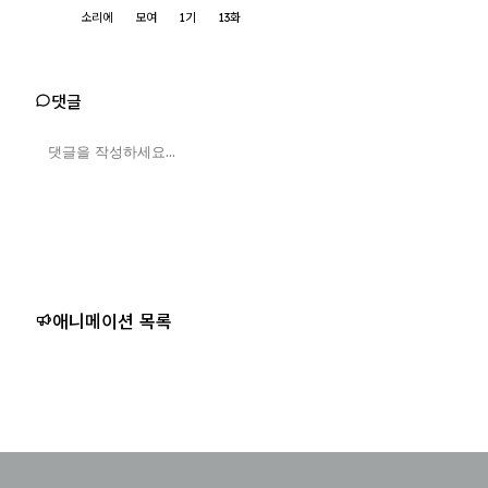
소리에
모여
1기
13화
댓글
애니메이션 목록