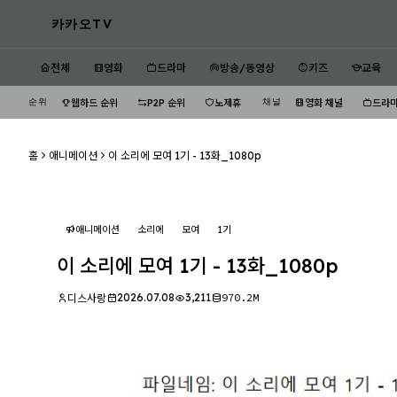
카카오TV
전체
영화
드라마
방송/동영상
키즈
교육
순위
채널
웹하드 순위
P2P 순위
노제휴
영화 채널
드라마
홈
애니메이션
이 소리에 모여 1기 - 13화_1080p
애니메이션
소리에
모여
1기
이 소리에 모여 1기 - 13화_1080p
2026.07.08
3,211
970.2M
디스사랑