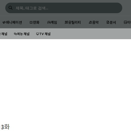
애니메이션
만화
게임
유틸리티
음악
문서
이
 채널
예능 채널
TV 채널