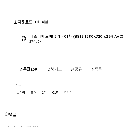
다운로드
1개 파일
이 소리에 모여! 2기 - 01화 (BS11 1280x720 x264 AAC)
274.5M
추천
북마크
공유
목록
239
TAGS
BS11
소리에
모여
2기
01화
댓글