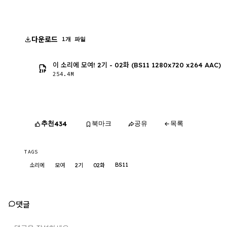
다운로드
1개 파일
이 소리에 모여! 2기 - 02화 (BS11 1280x720 x264 AAC)
254.4M
추천
북마크
공유
목록
434
TAGS
BS11
소리에
모여
2기
02화
댓글