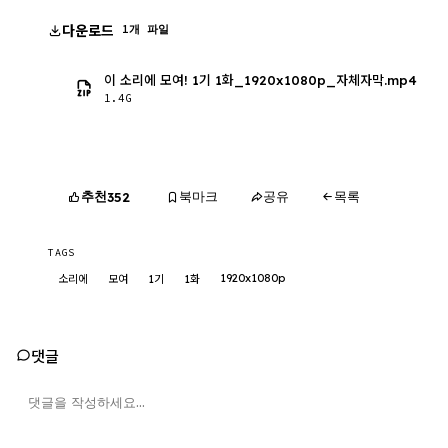
다운로드
1개 파일
이 소리에 모여! 1기 1화_1920x1080p_자체자막.mp4
1.4G
추천
북마크
공유
목록
352
TAGS
1920x1080p
소리에
모여
1기
1화
댓글