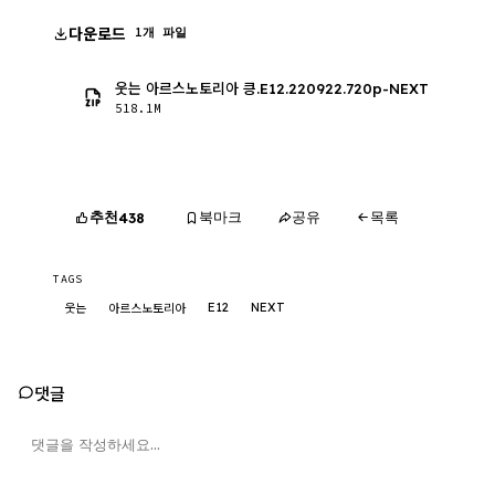
다운로드
1개 파일
웃는 아르스노토리아 킁.E12.220922.720p-NEXT
518.1M
추천
북마크
공유
목록
438
TAGS
E12
NEXT
웃는
아르스노토리아
댓글