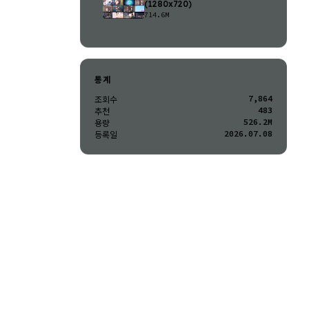
(1280x720)
714.6M
통계
7,864
조회수
483
추천
526.2M
용량
2026.07.08
등록일