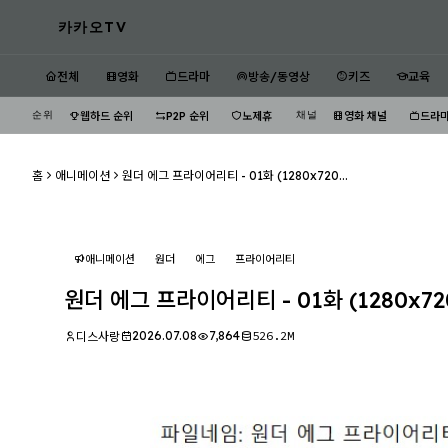
카카오TV
전체
영화
드라마
방송/동영상
키즈
교육
순위
채널
웹하드 순위
P2P 순위
노제휴
영화 채널
드라마
홈
애니메이션
원더 에그 프라이어리티 - 01화 (1280x720...
애니메이션
원더
에그
프라이어리티
원더 에그 프라이어리티 - 01화 (1280x7
2026.07.08
7,864
526.2M
디스사랑