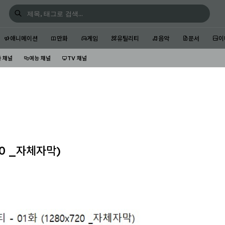
애니메이션
만화
게임
유틸리티
음악
문서
이
 채널
예능 채널
TV 채널
20 _자체자막)