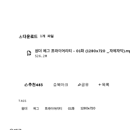
다운로드
1개 파일
원더 에그 프라이어리티 - 01화 (1280x720 _자체자막).m
526.2M
추천
북마크
공유
목록
483
TAGS
1280x720
원더
에그
프라이어리티
01화