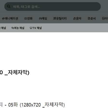
애니메이션
만화
게임
유틸리티
음악
문서
이
 채널
예능 채널
TV 채널
20 _자체자막)