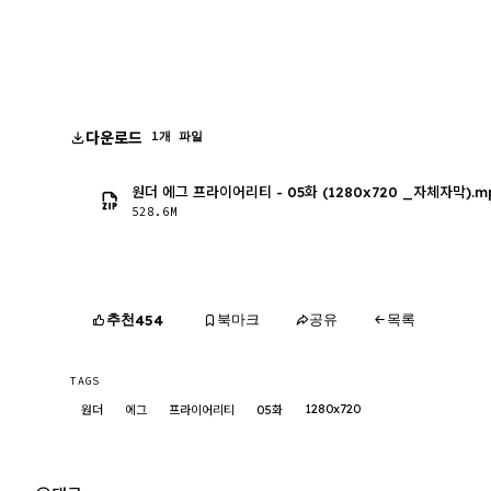
다운로드
1개 파일
원더 에그 프라이어리티 - 05화 (1280x720 _자체자막).m
528.6M
추천
북마크
공유
목록
454
TAGS
1280x720
원더
에그
프라이어리티
05화