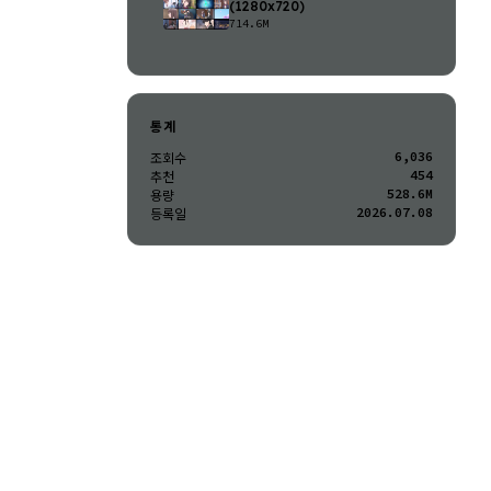
(1280x720)
714.6M
통계
6,036
조회수
454
추천
528.6M
용량
2026.07.08
등록일