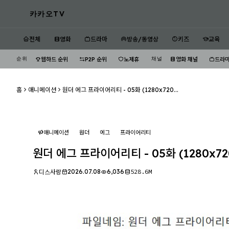
카카오TV
전체
영화
드라마
방송/동영상
키즈
교육
순위
채널
웹하드 순위
P2P 순위
노제휴
영화 채널
드라마
홈
애니메이션
원더 에그 프라이어리티 - 05화 (1280x720...
애니메이션
원더
에그
프라이어리티
원더 에그 프라이어리티 - 05화 (1280x7
2026.07.08
6,036
528.6M
디스사랑