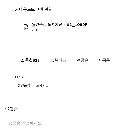
다운로드
1개 파일
월간순정 노자키군 - 02_1080P
2.0G
추천
북마크
공유
목록
325
TAGS
월간순정
노자키군
댓글