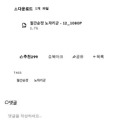
다운로드
1개 파일
월간순정 노자키군 - 12_1080P
1.7G
추천
북마크
공유
목록
299
TAGS
월간순정
노자키군
댓글