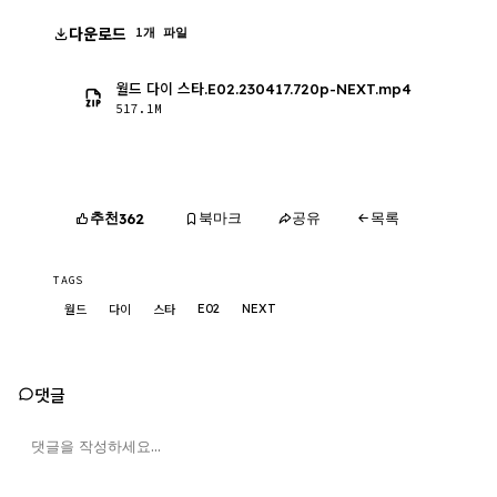
다운로드
1개 파일
월드 다이 스타.E02.230417.720p-NEXT.mp4
517.1M
추천
북마크
공유
목록
362
TAGS
E02
NEXT
월드
다이
스타
댓글