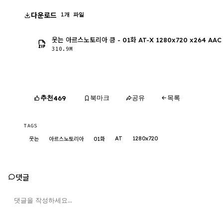
다운로드
1개 파일
웃는 아르스노토리아 킁 - 01화 AT-X 1280x720 x264 AAC
310.9M
추천
북마크
공유
목록
469
TAGS
AT
1280x720
웃는
아르스노토리아
01화
댓글