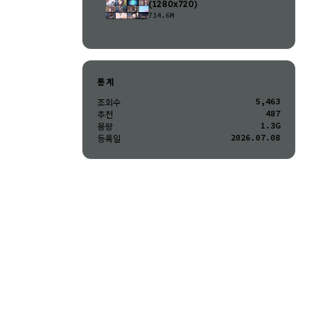
(1280x720)
714.6M
통계
5,463
조회수
487
추천
1.3G
용량
2026.07.08
등록일