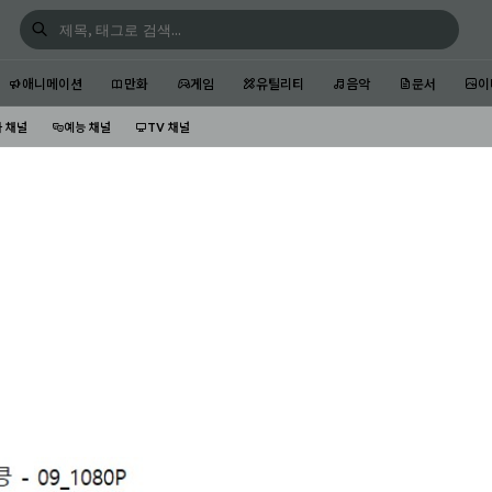
애니메이션
만화
게임
유틸리티
음악
문서
이
 채널
예능 채널
TV 채널