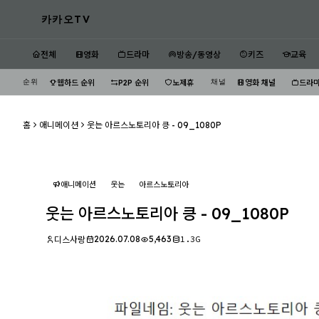
카카오TV
전체
영화
드라마
방송/동영상
키즈
교육
순위
채널
웹하드 순위
P2P 순위
노제휴
영화 채널
드라마
홈
애니메이션
웃는 아르스노토리아 킁 - 09_1080P
애니메이션
웃는
아르스노토리아
웃는 아르스노토리아 킁 - 09_1080P
2026.07.08
5,463
1.3G
디스사랑