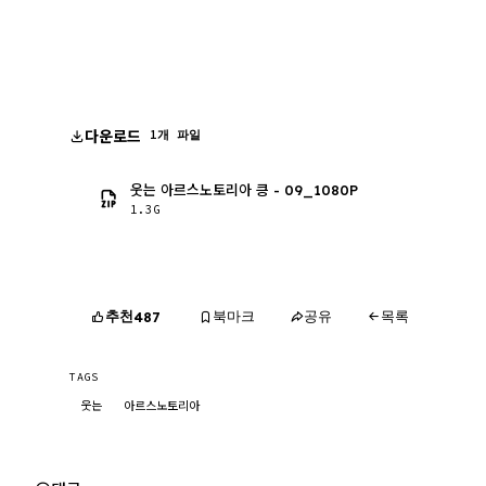
다운로드
1개 파일
웃는 아르스노토리아 킁 - 09_1080P
1.3G
추천
북마크
공유
목록
487
TAGS
웃는
아르스노토리아