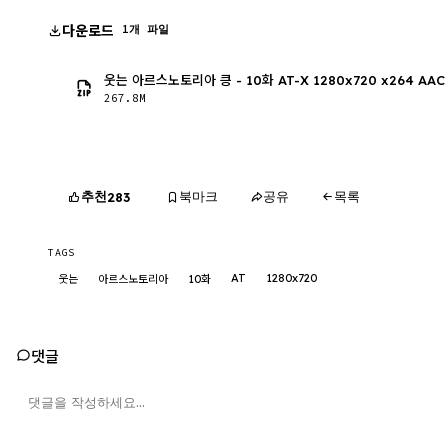
다운로드
1개 파일
웃는 아르스노토리아 킁 - 10화 AT-X 1280x720 x264 AAC
267.8M
추천
북마크
공유
목록
283
TAGS
AT
1280x720
웃는
아르스노토리아
10화
댓글