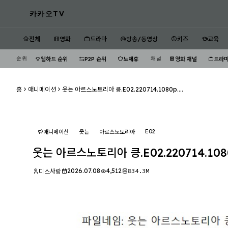
카카오TV
전체
영화
드라마
방송/동영상
키즈
교육
순위
채널
웹하드 순위
P2P 순위
노제휴
영화 채널
드라마
홈
애니메이션
웃는 아르스노토리아 킁.E02.220714.1080p....
E02
애니메이션
웃는
아르스노토리아
웃는 아르스노토리아 킁.E02.220714.108
2026.07.08
4,512
834.3M
디스사랑