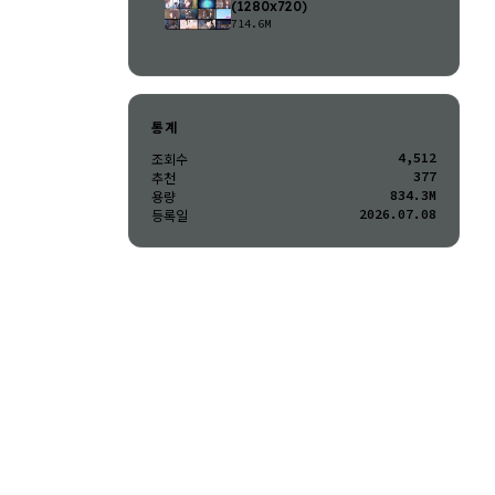
(1280x720)
714.6M
통계
4,512
조회수
377
추천
834.3M
용량
2026.07.08
등록일