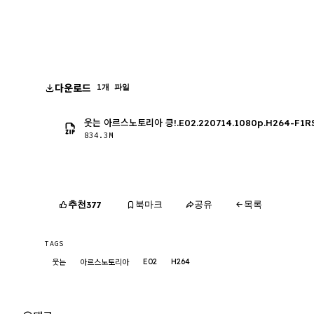
다운로드
1개 파일
웃는 아르스노토리아 킁!.E02.220714.1080p.H264-F1R
834.3M
추천
북마크
공유
목록
377
TAGS
E02
H264
웃는
아르스노토리아