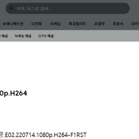
애니메이션
만화
게임
유틸리티
음악
문서
이
 채널
예능 채널
TV 채널
0p.H264