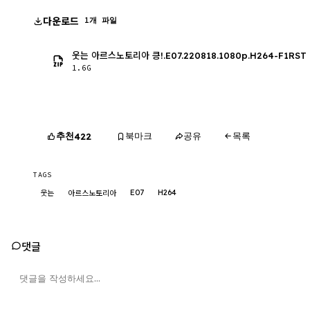
다운로드
1개 파일
웃는 아르스노토리아 킁!.E07.220818.1080p.H264-F1RST
1.6G
추천
북마크
공유
목록
422
TAGS
E07
H264
웃는
아르스노토리아
댓글