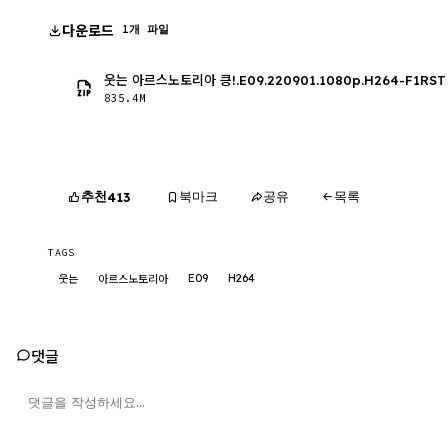
다운로드
1개 파일
웃는 아르스노토리아 킁!.E09.220901.1080p.H264-F1RST
835.4M
추천
북마크
공유
목록
413
TAGS
E09
H264
웃는
아르스노토리아
댓글