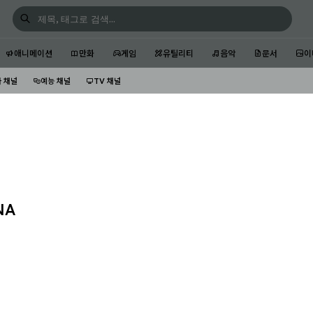
애니메이션
만화
게임
유틸리티
음악
문서
이
 채널
예능 채널
TV 채널
NA