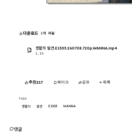
다운로드
1개 파일
생활의 발견.E1303.260708.720p.WANNA.mp4
1.1G
추천
북마크
공유
목록
217
TAGS
E1303
WANNA
생활의
발견
댓글