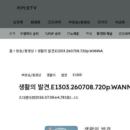
카카오TV
전체
영화
드라마
방송/동영상
키즈
교육
순위
채널
웹하드 순위
P2P 순위
노제휴
영화 채널
드라마
홈
방송/동영상
생활의 발견.E1303.260708.720p.WANNA
E1303
방송/동영상
생활의
발견
생활의 발견.E1303.260708.720p.WAN
2026.07.08
4,781
1.1G
다판다