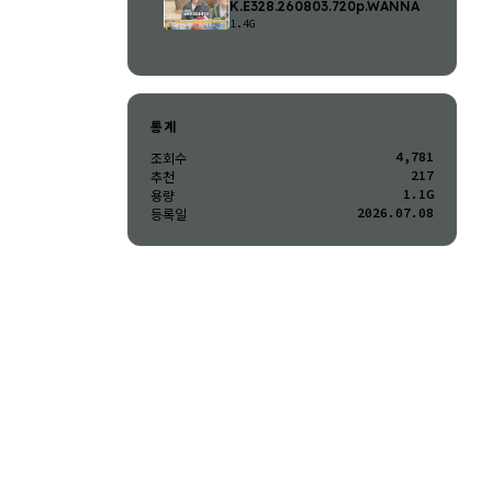
K.E328.260803.720p.WANNA
1.4G
통계
4,781
조회수
217
추천
1.1G
용량
2026.07.08
등록일