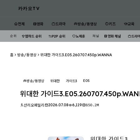
카카오TV
전체
영화
드라마
방송/동영상
키즈
교육
순위
채널
웹하드 순위
P2P 순위
노제휴
영화 채널
드라마
홈
방송/동영상
위대한 가이드3.E05.260707.450p.WANNA
E05
방송/동영상
위대한
가이드3
위대한 가이드3.E05.260707.450p.WA
2026.07.08
6,119
850.2M
산리오패밀리