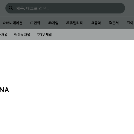
애니메이션
만화
게임
유틸리티
음악
문서
이
 채널
예능 채널
TV 채널
NNA