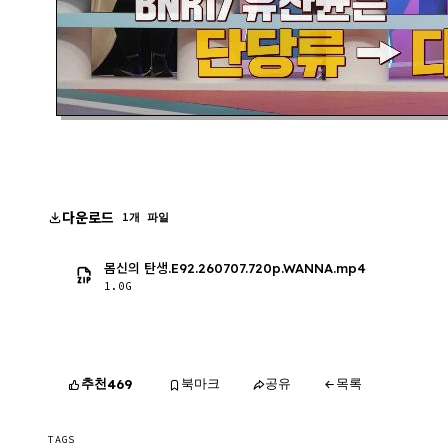
다운로드
1개 파일
몸신의 탄생.E92.260707.720p.WANNA.mp4
1.0G
추천
북마크
공유
목록
469
TAGS