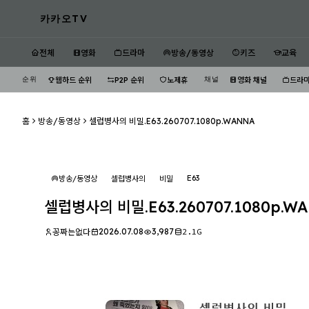
카카오TV
전체
영화
드라마
방송/동영상
키즈
교육
순위
채널
웹하드 순위
P2P 순위
노제휴
영화 채널
드라마
홈
방송/동영상
셀럽병사의 비밀.E63.260707.1080p.WANNA
E63
방송/동영상
셀럽병사의
비밀
셀럽병사의 비밀.E63.260707.1080p.W
2026.07.08
3,987
2.1G
꽁짜는없다