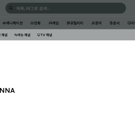
애니메이션
만화
게임
유틸리티
음악
문서
이
 채널
예능 채널
TV 채널
ANNA