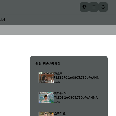
미지
관련 방송/동영상
가요무
대.E1970.260803.720p.WANNA
1.2G
왕자와 거
지.E02.260803.720p.WANNA
1.6G
스튜디오