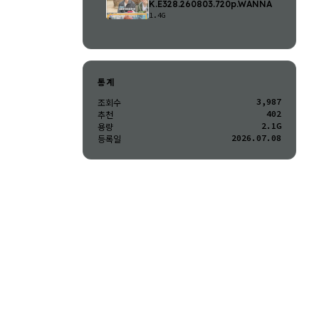
K.E328.260803.720p.WANNA
1.4G
통계
3,987
조회수
402
추천
2.1G
용량
2026.07.08
등록일