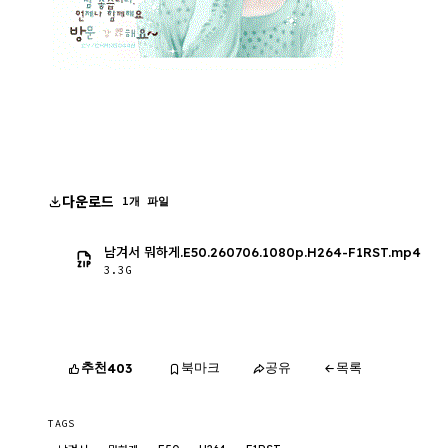
다운로드
1개 파일
남겨서 뭐하게.E50.260706.1080p.H264-F1RST.mp4
3.3G
추천
북마크
공유
목록
403
TAGS