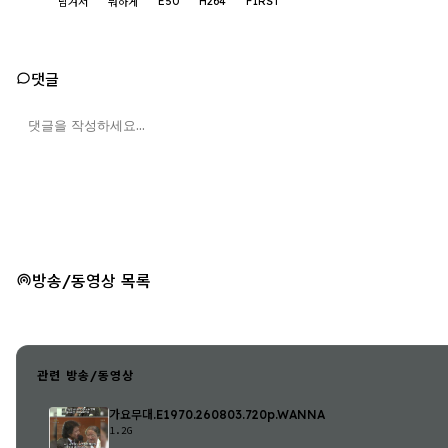
E50
H264
F1RST
남겨서
뭐하게
댓글
방송/동영상 목록
관련 방송/동영상
가요무대.E1970.260803.720p.WANNA
1.2G