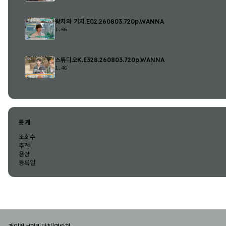
왕자와 거지.E02.260803.720p.WANNA
1.6G
스튜디오K.E328.260803.720p.WANNA
1.4G
통계
조회수
추천
용량
등록일
|