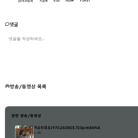
E03
H264
F1RST
심야괴담회
시즌6
댓글
방송/동영상 목록
관련 방송/동영상
가요무대.E1970.260803.720p.WANNA
1.2G