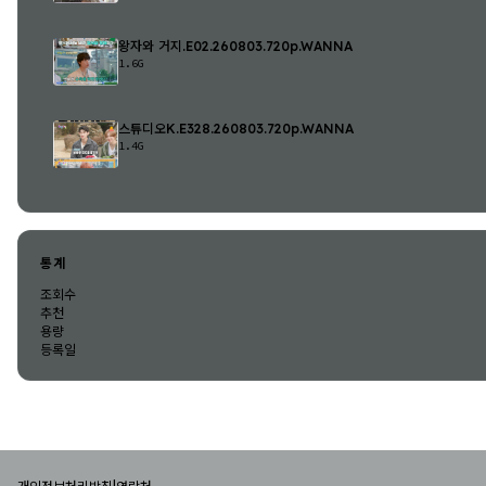
왕자와 거지.E02.260803.720p.WANNA
1.6G
스튜디오K.E328.260803.720p.WANNA
1.4G
통계
조회수
추천
용량
등록일
|