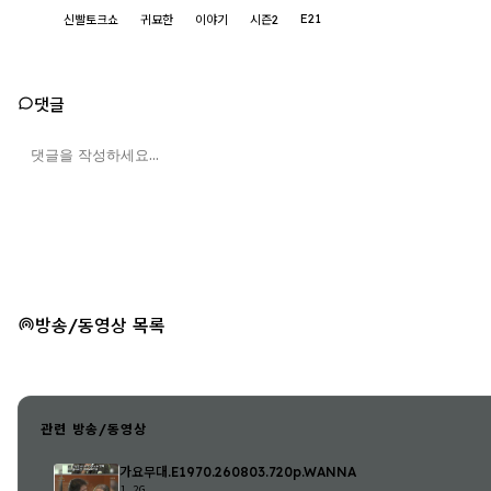
E21
신빨토크쇼
귀묘한
이야기
시즌2
댓글
방송/동영상 목록
관련 방송/동영상
가요무대.E1970.260803.720p.WANNA
1.2G