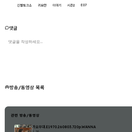
E07
신빨토크쇼
귀묘한
이야기
시즌2
댓글
방송/동영상 목록
관련 방송/동영상
가요무대.E1970.260803.720p.WANNA
1.2G