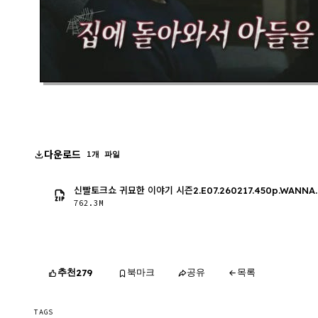
다운로드
1개 파일
신빨토크쇼 귀묘한 이야기 시즌2.E07.260217.450p.WANNA
762.3M
추천
북마크
공유
목록
279
TAGS