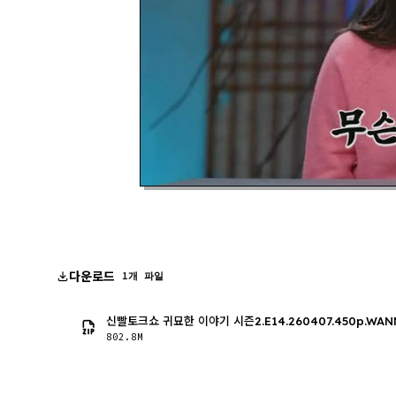
다운로드
1개 파일
신빨토크쇼 귀묘한 이야기 시즌2.E14.260407.450p.WAN
802.8M