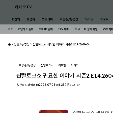
카카오TV
전체
영화
드라마
방송/동영상
키즈
교육
순위
채널
웹하드 순위
P2P 순위
노제휴
영화 채널
드라마
홈
방송/동영상
신빨토크쇼 귀묘한 이야기 시즌2.E14.26040...
방송/동영상
신빨토크쇼
귀묘한
이야기
신빨토크쇼 귀묘한 이야기 시즌2.E14.2604
2026.07.08
6,259
802.8M
산리오패밀리