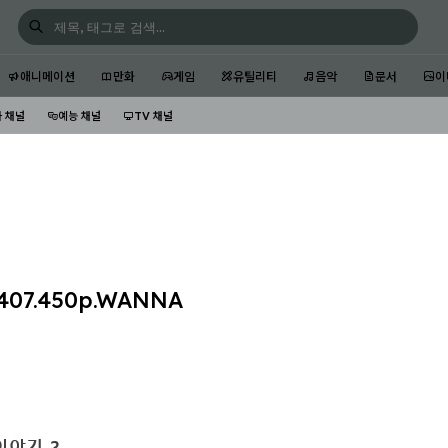
애니메이션
만화
게임
유틸리티
음악
문서
이
 채널
예능 채널
TV 채널
07.450p.WANNA