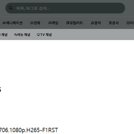
애니메이션
만화
게임
유틸리티
음악
문서
이
 채널
예능 채널
TV 채널
5