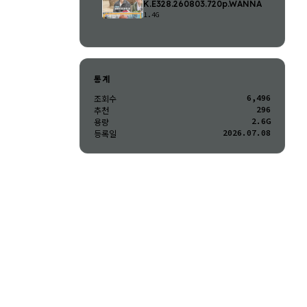
K.E328.260803.720p.WANNA
1.4G
통계
6,496
조회수
296
추천
2.6G
용량
2026.07.08
등록일