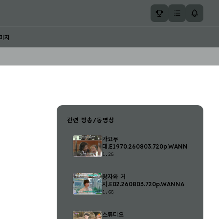
미지
관련 방송/동영상
가요무
대.E1970.260803.720p.WANNA
1.2G
왕자와 거
지.E02.260803.720p.WANNA
1.6G
스튜디오