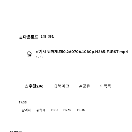
다운로드
1개 파일
남겨서 뭐하게.E50.260706.1080p.H265-F1RST.mp4
2.6G
추천
북마크
공유
목록
296
TAGS
E50
H265
F1RST
남겨서
뭐하게