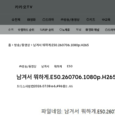
카카오TV
전체
영화
드라마
방송/동영상
키즈
교육
순위
채널
웹하드 순위
P2P 순위
노제휴
영화 채널
드라마
홈
방송/동영상
남겨서 뭐하게.E50.260706.1080p.H265
E50
방송/동영상
남겨서
뭐하게
남겨서 뭐하게.E50.260706.1080p.H26
2026.07.08
6,496
2.6G
디스사랑