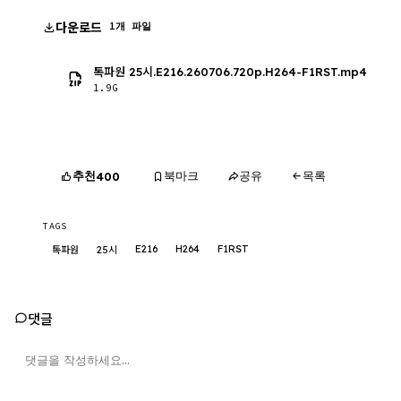
다운로드
1개 파일
톡파원 25시.E216.260706.720p.H264-F1RST.mp4
1.9G
추천
북마크
공유
목록
400
TAGS
E216
H264
F1RST
톡파원
25시
댓글