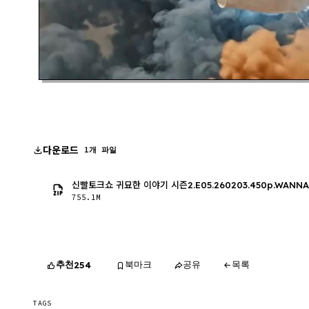
다운로드
1개 파일
신빨토크쇼 귀묘한 이야기 시즌2.E05.260203.450p.WANNA
755.1M
추천
북마크
공유
목록
254
TAGS