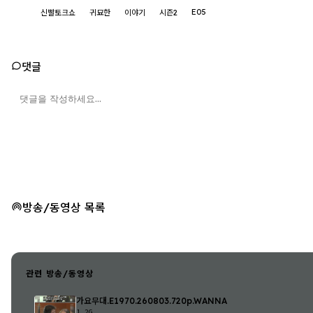
E05
신빨토크쇼
귀묘한
이야기
시즌2
댓글
방송/동영상 목록
관련 방송/동영상
가요무대.E1970.260803.720p.WANNA
1.2G