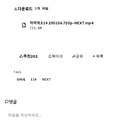
다운로드
1개 파일
하백제.E14.250106.720p-NEXT.mp4
735.8M
추천
북마크
공유
목록
202
TAGS
E14
NEXT
하백제
댓글