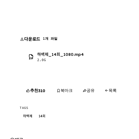
다운로드
1개 파일
하백제_14회_1080.mp4
2.0G
추천
북마크
공유
목록
310
TAGS
하백제
14회