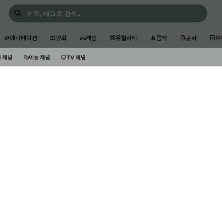
애니메이션
만화
게임
유틸리티
음악
문서
이
 채널
예능 채널
TV 채널