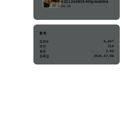
서.E21.260803.450p.WANNA
296.4M
통계
6,667
조회수
310
추천
2.0G
용량
2026.07.08
등록일