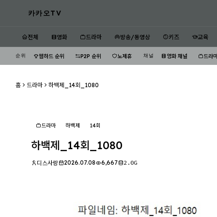
카카오TV
전체
영화
드라마
방송/동영상
키즈
교육
순위
채널
웹하드 순위
P2P 순위
노제휴
영화 채널
드라마
홈
드라마
하백제_14회_1080
드라마
하백제
14회
하백제_14회_1080
2026.07.08
6,667
2.0G
디스사랑