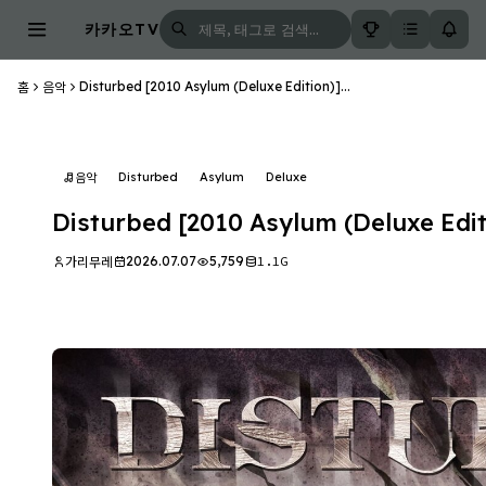
카카오TV
Disturbed [2010 Asylum (Deluxe Edition)]...
홈
음악
Disturbed
Asylum
Deluxe
음악
Disturbed [2010 Asylum (Deluxe Edit
2026.07.07
5,759
1.1G
가리무레