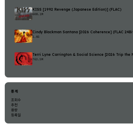
KISS [1992 Revenge (Japanese Edition)] (FLAC)
608.1M
Cindy Blackman Santana [2026 Coherence] (FLAC 24Bi
1.6G
Terri Lyne Carrington & Social Science [2026 Trip the N
763.5M
통계
조회수
추천
용량
등록일