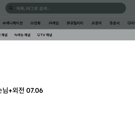
애니메이션
만화
게임
유틸리티
음악
문서
이
 채널
예능 채널
TV 채널
님+외전 07.06