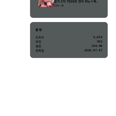
찰가 2억 7500만 엔의 M노ㅇ예
43..
106.1M
통계
5,824
조회수
362
추천
104.9M
용량
2026.07.07
등록일