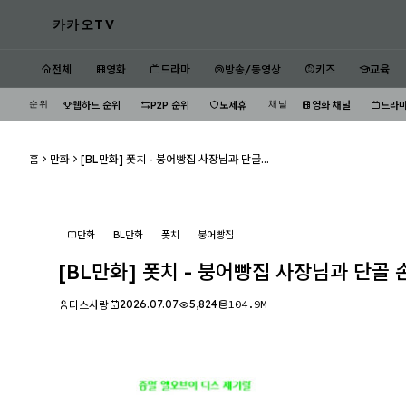
카카오TV
전체
영화
드라마
방송/동영상
키즈
교육
순위
채널
웹하드 순위
P2P 순위
노제휴
영화 채널
드라마
홈
만화
[BL만화] 폿치 - 붕어빵집 사장님과 단골...
만화
BL만화
폿치
붕어빵집
[BL만화] 폿치 - 붕어빵집 사장님과 단골 손
2026.07.07
5,824
104.9M
디스사랑