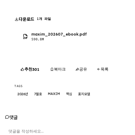
다운로드
1개 파일
maxim_202607_ebook.pdf
590.8M
추천
북마크
공유
목록
301
TAGS
MAXIM
2026년
7월호
맥심
표지모델
댓글