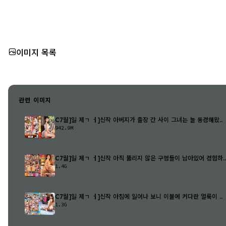
이미지 목록
관련 이미지
C7월]일 제ㄱ ㅓ]신작 아버지가 출장 간 사이 그녀는 늘 동경해왔..
942.9M
C7월]일 제ㄱ ㅓ]신작 아직 뚫리지 않은 구멍들이 남아있어 경험하..
1.4G
C7월]일 제ㄱ ㅓ]신작 아침에 일어나 보니 이불에 커다란 얼룩이 ..
1.3G