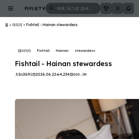
카카오TV
Fishtail - Hainan stewardess
홈
이미지
Fishtail
Hainan
stewardess
이미지
Fishtail - Hainan stewardess
bs3691
2026.06.22
4,234
800.5M