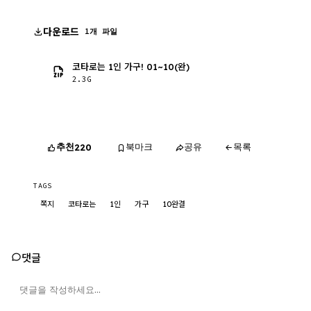
다운로드
1개 파일
코타로는 1인 가구! 01~10(완)
2.3G
추천
북마크
공유
목록
220
TAGS
쪽지
코타로는
1인
가구
10완결
댓글