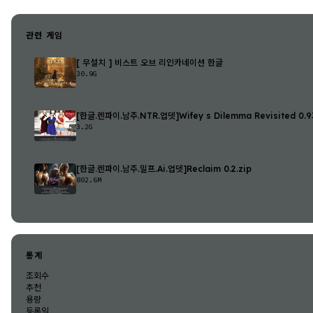
관련 게임
[ 무설치 ] 비스트 오브 리인카네이션 한글
30.9G
[한글.렌파이.남주.NTR.업뎃]Wifey s Dilemma Revisited 0.93
3.2G
[한글.렌파이.남주.밀프.Ai.업뎃]Reclaim 0.2.zip
802.6M
통계
조회수
추천
용량
등록일