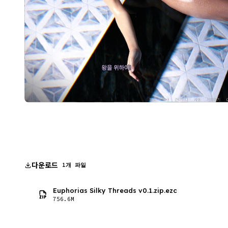
다운로드
1개 파일
Euphorias Silky Threads v0.1.zip.ezc
756.6M