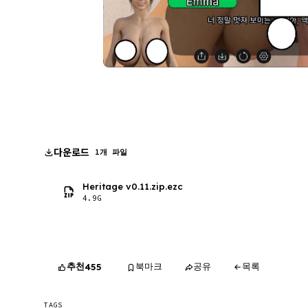
다운로드
1개 파일
Heritage v0.11.zip.ezc
4.9G
추천
북마크
공유
목록
455
TAGS