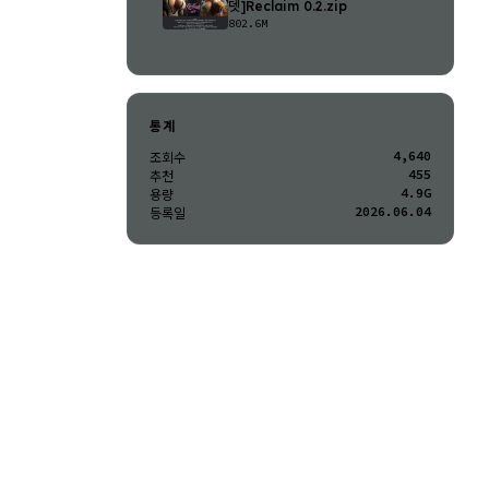
뎃]Reclaim 0.2.zip
802.6M
통계
4,640
조회수
455
추천
4.9G
용량
2026.06.04
등록일