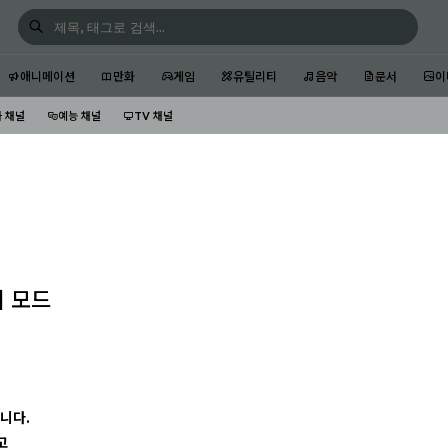
애니메이션
만화
게임
유틸리티
음악
문서
이
 채널
예능 채널
TV 채널
리 모드
입니다.
고