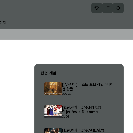
미지
관련 게임
[ 무설치 ] 비스트 오브 리인카네이
션 한글
30.9G
[한글.렌파이.남주.NTR.업
뎃]Wifey s Dilemma
Revisited 0.93.3.zip
3.2G
[한글.렌파이.남주.밀프.Ai.업