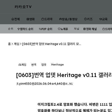
카카오TV
전체
영화
드라마
방송/동영상
키즈
교육
순위
채널
웹하드 순위
P2P 순위
노제휴
영화 채널
드라마
홈
게임
[0603]번역 업뎃 Heritage v0.11 갤러리 모...
Heritage
게임
번역
업뎃
[0603]번역 업뎃 Heritage v0.11 갤러
yim4550
2026.06.04
4,640
4.9G
이지크립트2.4로 암호화 했습니다. 비번은 1111 
암호화를 하다보니 정상적으로 해제가 되는분도 있