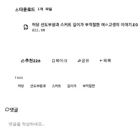
다운로드
1개 파일
허당 선도부원과 스커트 길이가 부적절한 여ㅇ고생의 이야기.E09.2
832.9M
추천
북마크
공유
목록
226
TAGS
허당
선도부원과
스커트
길이가
부적절한
댓글