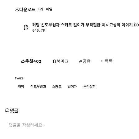
다운로드
1개 파일
허당 선도부원과 스커트 길이가 부적절한 여ㅇ고생의 이야기.E08.2
640.7M
추천
북마크
공유
목록
402
TAGS
허당
선도부원과
스커트
길이가
부적절한
댓글