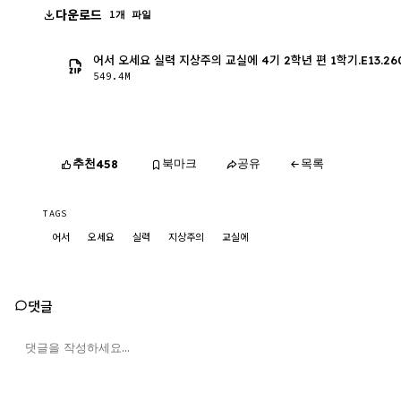
다운로드
1개 파일
어서 오세요 실력 지상주의 교실에 4기 2학년 편 1학기.E13.2606
549.4M
추천
북마크
공유
목록
458
TAGS
어서
오세요
실력
지상주의
교실에
댓글