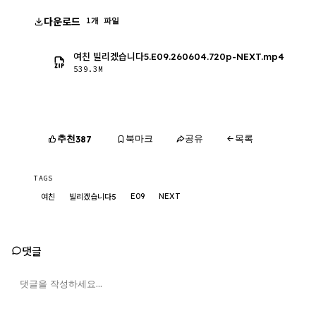
다운로드
1개 파일
여친 빌리겠습니다5.E09.260604.720p-NEXT.mp4
539.3M
추천
북마크
공유
목록
387
TAGS
E09
NEXT
여친
빌리겠습니다5
댓글