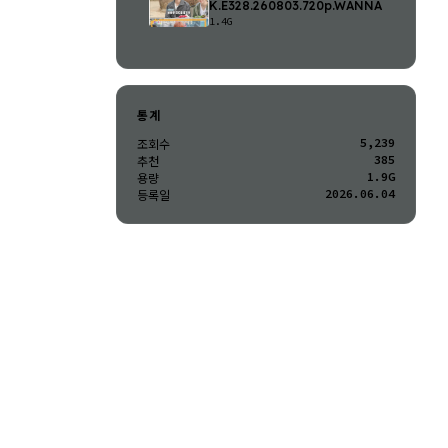
K.E328.260803.720p.WANNA
1.4G
통계
5,239
조회수
385
추천
1.9G
용량
2026.06.04
등록일