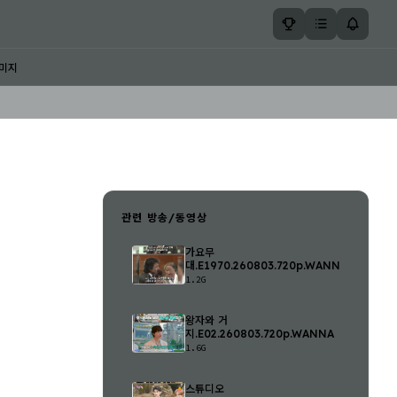
미지
관련 방송/동영상
가요무
대.E1970.260803.720p.WANNA
1.2G
왕자와 거
지.E02.260803.720p.WANNA
1.6G
스튜디오