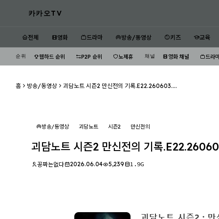
카카오TV
전체
영화
드라마
방송/동영상
키즈
교육
순위
채널
웹하드 순위
P2P 순위
노제휴
영화 채널
드라마
홈
방송/동영상
괴담노트 시즌2 만신전의 기록.E22.260603....
방송/동영상
괴담노트
시즌2
만신전의
괴담노트 시즌2 만신전의 기록.E22.26060
2026.06.04
5,239
1.9G
꽁짜는없다