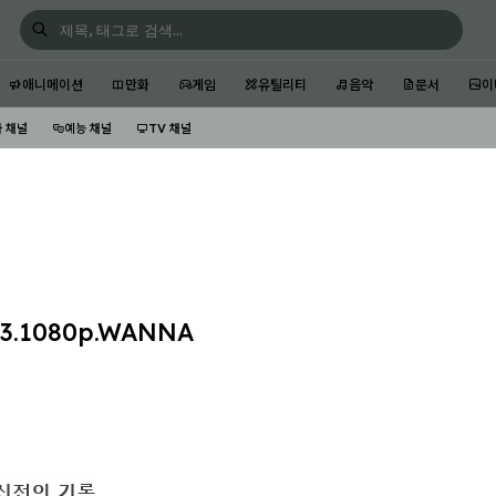
애니메이션
만화
게임
유틸리티
음악
문서
이
 채널
예능 채널
TV 채널
3.1080p.WANNA