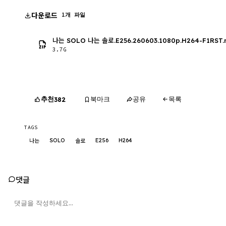
다운로드
1개 파일
나는 SOLO 나는 솔로.E256.260603.1080p.H264-F1RST
3.7G
추천
북마크
공유
목록
382
TAGS
SOLO
E256
H264
나는
솔로
댓글