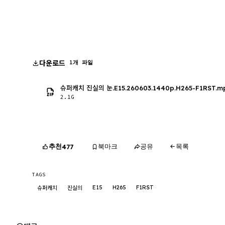
다운로드
1개 파일
슈퍼캐치 진실의 눈.E15.260603.1440p.H265-F1RST.m
2.1G
추천
북마크
공유
목록
477
TAGS
E15
H265
F1RST
슈퍼캐치
진실의