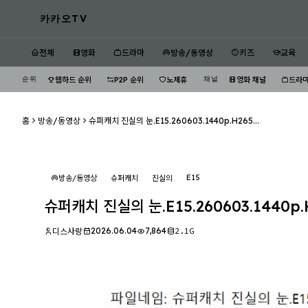
카카오TV
전체
영화
드라마
방송/동영상
키즈
교육
순위
채널
웹하드 순위
P2P 순위
노제휴
영화 채널
드라마
홈
방송/동영상
슈퍼캐치 진실의 눈.E15.260603.1440p.H265...
E15
방송/동영상
슈퍼캐치
진실의
슈퍼캐치 진실의 눈.E15.260603.1440p.
2026.06.04
7,864
2.1G
디스사랑