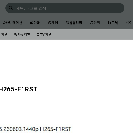
애니메이션
만화
게임
유틸리티
음악
문서
이
 채널
예능 채널
TV 채널
H265-F1RST