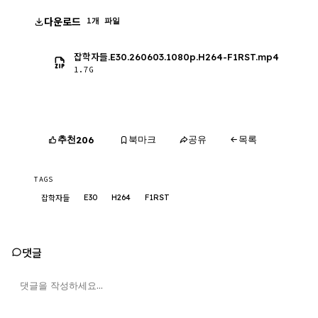
다운로드
1개 파일
잡학자들.E30.260603.1080p.H264-F1RST.mp4
1.7G
추천
북마크
공유
목록
206
TAGS
E30
H264
F1RST
잡학자들
댓글