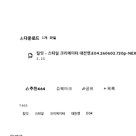
다운로드
1개 파일
킬잇 - 스타일 크리에이터 대전쟁.E04.260602.720p-NEX
2.1G
추천
북마크
공유
목록
464
TAGS
E04
킬잇
스타일
크리에이터
대전쟁