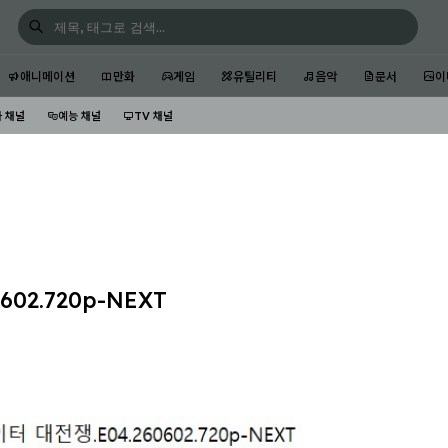
애니메이션
만화
게임
유틸리티
음악
문서
이
 채널
예능 채널
TV 채널
02.720p-NEXT