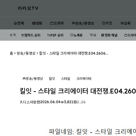
카카오TV
전체
영화
드라마
방송/동영상
키즈
교육
순위
채널
웹하드 순위
P2P 순위
노제휴
영화 채널
드라마
홈
방송/동영상
킬잇 - 스타일 크리에이터 대전쟁.E04.2606...
방송/동영상
킬잇
스타일
크리에이터
킬잇 - 스타일 크리에이터 대전쟁.E04.2606
2026.06.04
3,821
2.1G
디스사랑