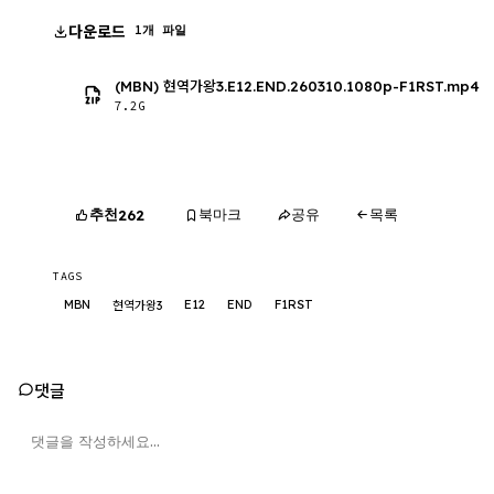
다운로드
1개 파일
(MBN) 현역가왕3.E12.END.260310.1080p-F1RST.mp4
7.2G
추천
북마크
공유
목록
262
TAGS
MBN
E12
END
F1RST
현역가왕3
댓글