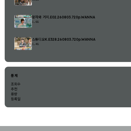
왕자와 거지.E02.260803.720p.WANNA
1.6G
스튜디오K.E328.260803.720p.WANNA
1.4G
통계
조회수
추천
용량
등록일