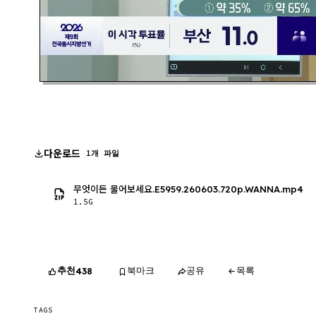
다운로드
1개 파일
무엇이든 물어보세요.E5959.260603.720p.WANNA.mp4
1.5G
추천
북마크
공유
목록
438
TAGS